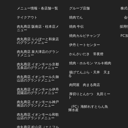
メニュー情報・各店舗一覧
グループ店舗
株式
テイクアウト
焼肉でん
会
肉丸商店 阪南店・柱本店メ
焼肉 牛伝
採用
ニュー
焼肉カルビチャンプ
FC
肉丸商店 ららぽーと和泉店
のグランドメニュー
伊丹ミートセンター
肉丸商店 泉大津店のグラン
かんさいだき 常夜燈
ドメニュー
焼肉・ホルモン マルキ精肉
肉丸商店 イオンモール京都
五条店のグランドメニュー
揚げてんぷら・天丼 天ま
る
肉丸商店 イオンモール久御
山店のグランドメニュー
肉問屋 肉まる商店
肉丸商店 イオンモール伊丹
昆陽店のグランドメニュー
厚切りとんかつ 丸田ミー
ト
肉丸商店 イオンモール神戸
南店のグランドメニュー
（FC）海鮮れすとらん魚
輝水産
肉丸商店 イオンモール和歌
山店のグランドメニュー
肉丸商店 松山店（エミフル