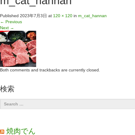
m_cat_hannan
Published
2023年7月3日
at
120 × 120
in
m_cat_hannan
←
Previous
Next
→
Both comments and trackbacks are currently closed.
検索
焼肉でん