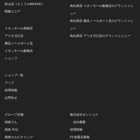
松山店（エミフルMASAKI）
肉丸商店 イオンモール船橋店のグランドメニ
関東エリア
ュー
肉丸商店 横浜ノースポート店のグランドメニ
イオンモール高崎店
ュー
アリオ川口店
肉丸商店 アリオ川口店のグランドメニュー
横浜ノースポート店
イオンモール船橋店
ショップ
ショップ一覧
マップ
採用情報
お問合せ
グループ店舗
株式会社ゼンショク
焼肉でん
会社概要
焼肉 牛伝
採用情報
焼肉カルビチャンプ
FC加盟店募集