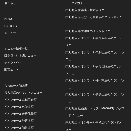
お知らせ
テイクアウト
肉丸商店 阪南店・柱本店メニュー
肉丸商店 ららぽーと和泉店のグランドメニュ
NEWS
ー
HISTORY
肉丸商店 泉大津店のグランドメニュー
メニュー
肉丸商店 イオンモール京都五条店のグランド
メニュー
メニュー情報一覧
肉丸商店 イオンモール久御山店のグランドメ
阪南店・柱本店メニュー
ニュー
テイクアウト
肉丸商店 イオンモール伊丹昆陽店のグランド
関西エリア
メニュー
肉丸商店 イオンモール神戸南店のグランドメ
ららぽーと和泉店
ニュー
泉大津店のグランドメニュー
肉丸商店 イオンモール和歌山店のグランドメ
イオンモール京都五条店
ニュー
イオンモール久御山店
肉丸商店 松山店（エミフルMASAKI）のグラ
イオンモール伊丹昆陽店
ンドメニュー
イオンモール神戸南店
肉丸商店 イオンモール高崎店のグランドメニ
イオンモール和歌山店
ュー