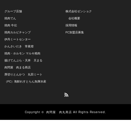
グループ店舗
株式会社ゼンショク
焼肉でん
会社概要
焼肉 牛伝
採用情報
焼肉カルビチャンプ
FC加盟店募集
伊丹ミートセンター
かんさいだき 常夜燈
焼肉・ホルモン マルキ精肉
揚げてんぷら・天丼 天まる
肉問屋 肉まる商店
厚切りとんかつ 丸田ミート
（FC）海鮮れすとらん魚輝水産
RSS
Copyright ©
肉問屋 肉丸商店
All Rights Reserved.