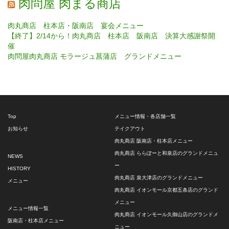
肉問屋 肉まる商店
肉丸商店 柱本店・阪南店 宴会メニュー
【終了】2/14から！肉丸商店 柱本店 阪南店 決算大感謝祭開
催
肉問屋肉丸商店 モラージュ菖蒲店 グランドメニュー
Top
メニュー情報・各店舗一覧
お知らせ
テイクアウト
肉丸商店 阪南店・柱本店メニュー
肉丸商店 ららぽーと和泉店のグランドメニュ
NEWS
ー
HISTORY
肉丸商店 泉大津店のグランドメニュー
メニュー
肉丸商店 イオンモール京都五条店のグランド
メニュー
メニュー情報一覧
肉丸商店 イオンモール久御山店のグランドメ
阪南店・柱本店メニュー
ニュー