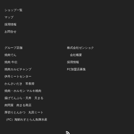
ショップ一覧
マップ
採用情報
お問合せ
グループ店舗
株式会社ゼンショク
焼肉でん
会社概要
焼肉 牛伝
採用情報
焼肉カルビチャンプ
FC加盟店募集
伊丹ミートセンター
かんさいだき 常夜燈
焼肉・ホルモン マルキ精肉
揚げてんぷら・天丼 天まる
肉問屋 肉まる商店
厚切りとんかつ 丸田ミート
（FC）海鮮れすとらん魚輝水産
RSS