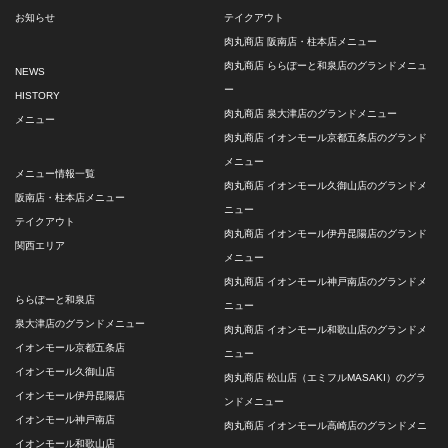
お知らせ
テイクアウト
肉丸商店 阪南店・柱本店メニュー
肉丸商店 ららぽーと和泉店のグランドメニュ
NEWS
ー
HISTORY
肉丸商店 泉大津店のグランドメニュー
メニュー
肉丸商店 イオンモール京都五条店のグランド
メニュー
メニュー情報一覧
肉丸商店 イオンモール久御山店のグランドメ
阪南店・柱本店メニュー
ニュー
テイクアウト
肉丸商店 イオンモール伊丹昆陽店のグランド
関西エリア
メニュー
肉丸商店 イオンモール神戸南店のグランドメ
ららぽーと和泉店
ニュー
泉大津店のグランドメニュー
肉丸商店 イオンモール和歌山店のグランドメ
イオンモール京都五条店
ニュー
イオンモール久御山店
肉丸商店 松山店（エミフルMASAKI）のグラ
イオンモール伊丹昆陽店
ンドメニュー
イオンモール神戸南店
肉丸商店 イオンモール高崎店のグランドメニ
イオンモール和歌山店