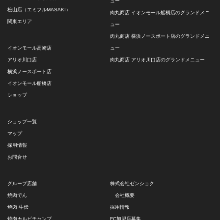
ュー
松山店（エミフルMASAKI）
肉丸商店 イオンモール船橋店のグランドメニ
関東エリア
ュー
肉丸商店 横浜ノースポート店のグランドメニ
イオンモール高崎店
ュー
アリオ川口店
肉丸商店 アリオ川口店のグランドメニュー
横浜ノースポート店
イオンモール船橋店
ショップ
ショップ一覧
マップ
採用情報
お問合せ
グループ店舗
株式会社ゼンショク
焼肉でん
会社概要
焼肉 牛伝
採用情報
焼肉カルビチャンプ
FC加盟店募集